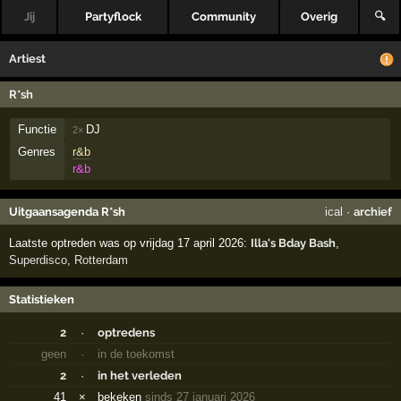
Jij
Partyflock
Community
Overig
🔍
Artiest
R*sh
Functie
DJ
2×
Genres
r&b
r&b
Uitgaansagenda R*sh
ical
·
archief
Laatste optreden was op vrijdag 17 april 2026:
Illa's Bday Bash
,
Superdisco
,
Rotterdam
Statistieken
2
·
optredens
geen
·
in de toekomst
2
·
in het verleden
41
×
bekeken
sinds 27 januari 2026