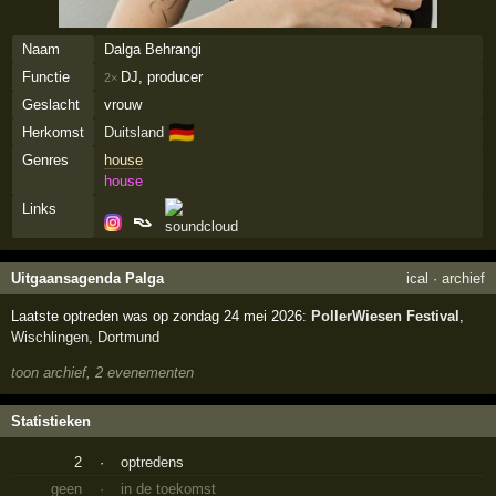
Naam
Dalga Behrangi
Functie
DJ, producer
2×
Geslacht
vrouw
🇩🇪
Herkomst
Duitsland
Genres
house
house
Links
Uitgaansagenda Palga
ical
·
archief
Laatste optreden was op zondag 24 mei 2026:
PollerWiesen Festival
,
Wischlingen
,
Dortmund
toon archief, 2 evenementen
Statistieken
2
·
optredens
geen
·
in de toekomst