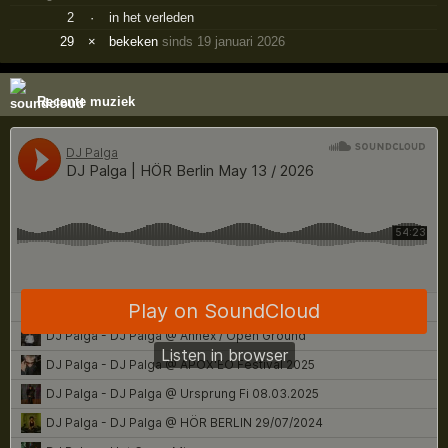
2
·
in het verleden
29
×
bekeken
sinds 19 januari 2026
Recente muziek