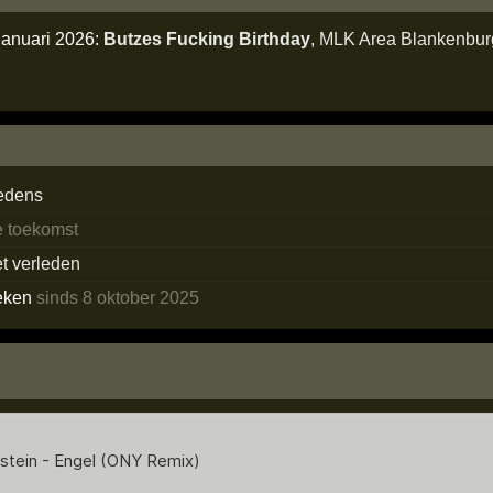
januari 2026:
Butzes Fucking Birthday
,
MLK Area Blankenbur
edens
e toekomst
et verleden
eken
sinds 8 oktober 2025