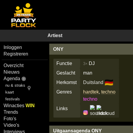
Artiest
Inloggen
ONY
Registreren
Functie
DJ
3×
Overzicht
Nieuws
Geslacht
man
Agenda
🇩🇪
Herkomst
Duitsland
nu & straks
Genres
hardtek
,
techno
kaart
techno
festivals
Winacties
WIN
Links
Trends
Foto's
Video's
Uitgaansagenda ONY
Interviews