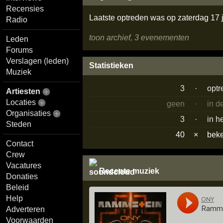
Recensies
Laatste optreden was op zaterdag 17 
Radio
toon archief, 3 evenementen
Leden
Forums
Verslagen (leden)
Statistieken
Muziek
3
·
optr
Artiesten
Locaties
geen
·
in d
Organisaties
3
·
in h
Steden
40
×
bek
Contact
Crew
Vacatures
Recente muziek
Donaties
Beleid
Help
Adverteren
Voorwaarden