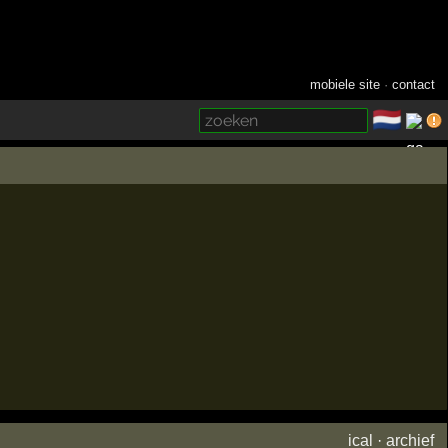
mobiele site
·
contact
🇳🇱
­
ical
·
archief