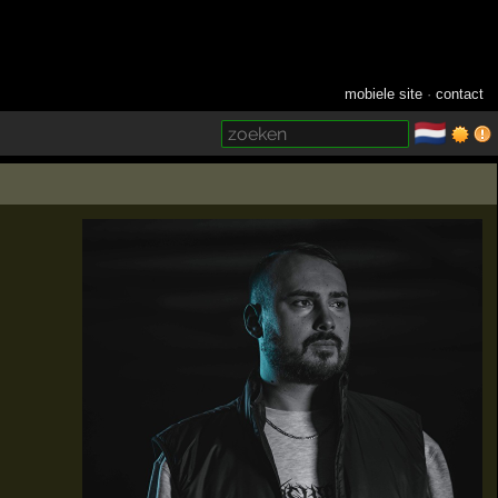
mobiele site
·
contact
🇳🇱
­