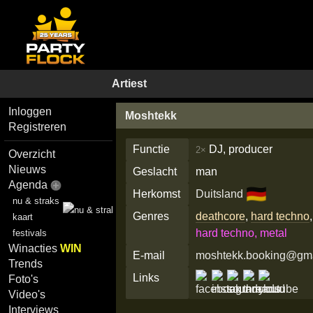
Artiest
Inloggen
Moshtekk
Registreren
Functie
DJ, producer
2×
Overzicht
Nieuws
Geslacht
man
Agenda
🇩🇪
Herkomst
Duitsland
nu & straks
Genres
deathcore
,
hard techno
kaart
hard techno, metal
festivals
Winacties
WIN
E-mail
moshtekk.booking@gm
Trends
Links
Foto's
Video's
Interviews