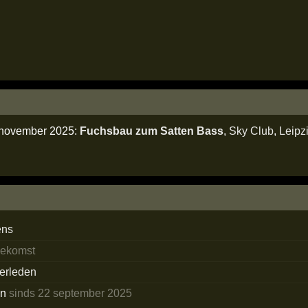
9 november 2025:
Fuchsbau zum Satten Bass
,
Sky Club
,
Leipz
ens
oekomst
verleden
en
sinds 22 september 2025