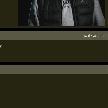
ical
·
archief
ig