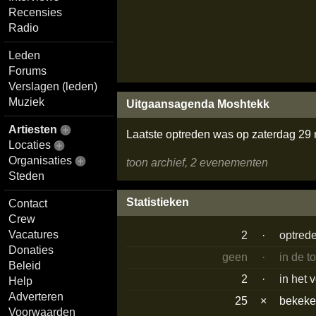
Recensies
Radio
Leden
Forums
Verslagen (leden)
Muziek
Uitgaansagenda Moshtekk
Artiesten
Laatste optreden was op zaterdag 2
Locaties
Organisaties
toon archief, 2 evenementen
Steden
Statistieken
Contact
Crew
Vacatures
2
·
optred
Donaties
geen
·
in de t
Beleid
2
·
in het 
Help
Adverteren
25
×
bekek
Voorwaarden