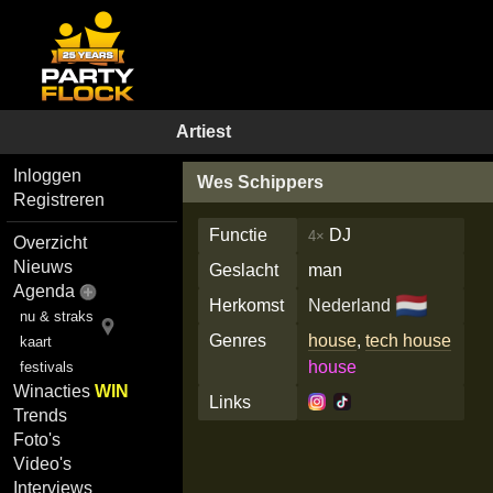
Artiest
Inloggen
Wes Schippers
Registreren
Functie
DJ
4×
Overzicht
Nieuws
Geslacht
man
Agenda
🇳🇱
Herkomst
Nederland
nu & straks
Genres
house
,
tech house
kaart
house
festivals
Winacties
WIN
Links
Trends
Foto's
Video's
Interviews