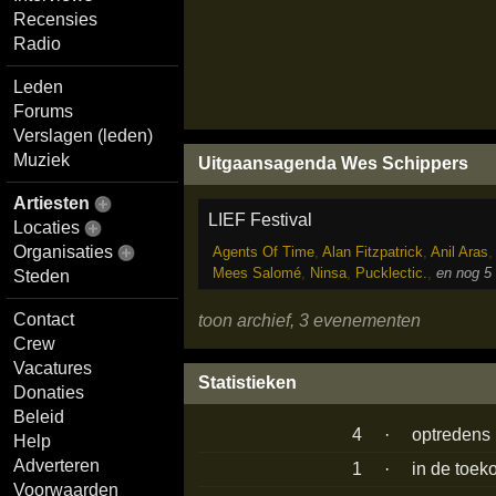
Recensies
Radio
Leden
Forums
Verslagen (leden)
Muziek
Uitgaansagenda Wes Schippers
Artiesten
LIEF Festival
Locaties
Organisaties
Agents Of Time
,
Alan Fitzpatrick
,
Anil Aras
,
Mees Salomé
,
Ninsa
,
Pucklectic.
,
en nog 5
Steden
Contact
toon archief, 3 evenementen
Crew
Vacatures
Statistieken
Donaties
Beleid
4
·
optredens
Help
Adverteren
1
·
in de toek
Voorwaarden