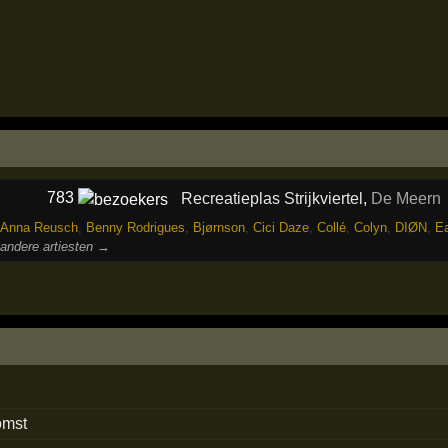
783
Recreatieplas Strijkviertel
,
De Meern
Anna Reusch
,
Benny Rodrigues
,
Bjørnson
,
Cici Daze
,
Collé
,
Colyn
,
DIØN
,
E
 andere artiesten →
omst