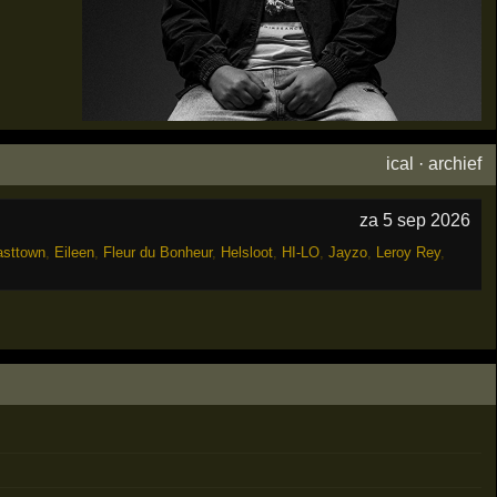
ical
·
archief
za 5 sep 2026
asttown
,
Eileen
,
Fleur du Bonheur
,
Helsloot
,
HI-LO
,
Jayzo
,
Leroy Rey
,