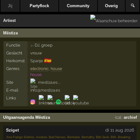
Jij
Partyflock
Community
Overig
🔍
Artiest
Mëstiza
Functie
DJ, groep
4×
Geslacht
vrouw
🇪🇸
Herkomst
Spanje
Genres
electronic
,
house
house
Site
mestiza.es …
E-mail
info@mestiza.es
Links
Uitgaansagenda Mëstiza
ical
·
archief
Sziget
di 11 aug 2026
Ana Frango Elétrico
,
Avralize
,
Bad Nerves
,
Benkane
,
Bernathy
,
Bibi Seck
,
BIIA
,
Breaking