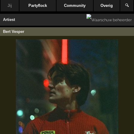
Jij
Partyflock
Community
Overig
🔍
Artiest
Bert Vesper