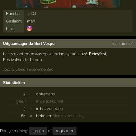
Functie
DJ
3×
Geslacht
man
Link
Uitgaansagenda Bert Vesper
ical
·
archief
Laatste optreden was op zaterdag 23 mei 2026:
Peteyfest
,
Festivalweide
,
Lierop
toon archief, 3 evenementen
Statistieken
3
·
optredens
geen
·
in de toekomst
3
·
in het verleden
64
×
bekeken
sinds 12 mei 2025
Deel je mening!
Log in
of
registreer