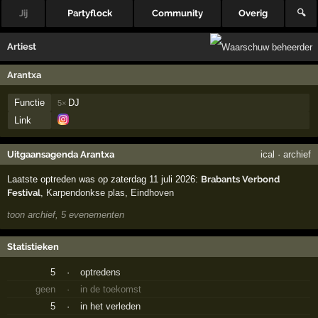
Jij
Partyflock
Community
Overig
🔍
Artiest
Arantxa
Functie
DJ
5×
Link
Uitgaansagenda Arantxa
ical
·
archief
Laatste optreden was op zaterdag 11 juli 2026:
Brabants Verbond
Festival
,
Karpendonkse plas
,
Eindhoven
toon archief, 5 evenementen
Statistieken
5
·
optredens
geen
·
in de toekomst
5
·
in het verleden