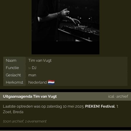
Naam
Tim van Vugt
Functie
DJ
1×
Geslacht
man
🇳🇱
Herkomst
Nederland
Uitgaansagenda Tim van Vugt
ical
·
archief
Laatste optreden was op zaterdag 10 mei 2025:
PIEKEN! Festival
,
't
Zoet
,
Breda
toon archief, 1 evenement