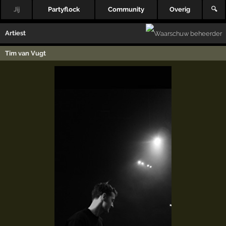
Jij
Partyflock
Community
Overig
🔍
Artiest
Tim van Vugt