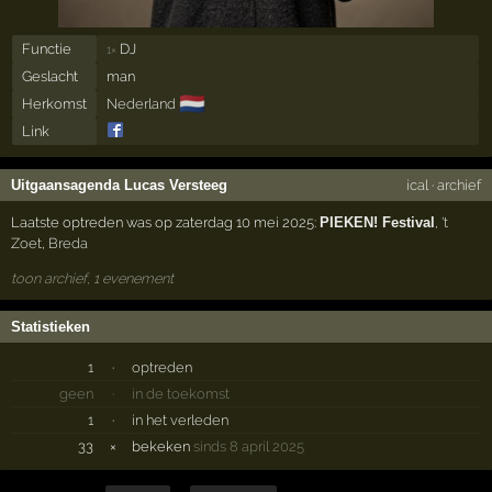
Functie
DJ
1×
Geslacht
man
🇳🇱
Herkomst
Nederland
Link
Uitgaansagenda Lucas Versteeg
ical
·
archief
Laatste optreden was op zaterdag 10 mei 2025:
PIEKEN! Festival
,
't
Zoet
,
Breda
toon archief, 1 evenement
Statistieken
1
·
optreden
geen
·
in de toekomst
1
·
in het verleden
33
×
bekeken
sinds 8 april 2025