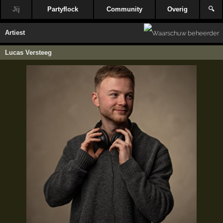
Jij
Partyflock
Community
Overig
🔍
Artiest
Lucas Versteeg