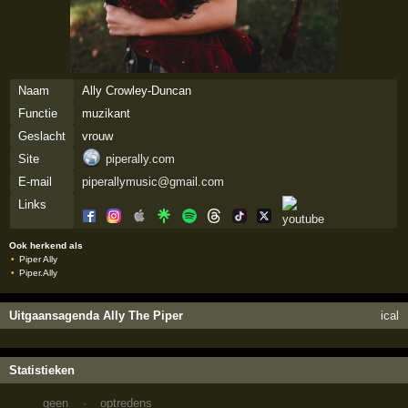
Naam
Ally Crowley-Duncan
Functie
muzikant
Geslacht
vrouw
Site
piperally.com
E-mail
piperallymusic@gmail.com
Links
Ook herkend als
Piper Ally
Piper.Ally
Uitgaansagenda Ally The Piper
ical
Statistieken
geen
·
optredens