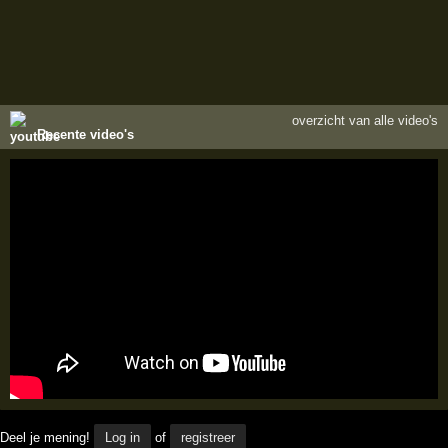
overzicht van alle video's
Recente video's
Deel je mening!
Log in
of
registreer