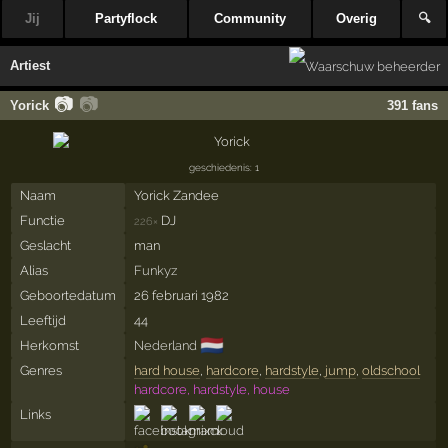
Jij
Partyflock
Community
Overig
🔍
Artiest
📷
📷
Yorick
391 fans
geschiedenis: 1
Naam
Yorick Zandee
Functie
DJ
226×
Geslacht
man
Alias
Funkyz
Geboortedatum
26 februari 1982
Leeftijd
44
🇳🇱
Herkomst
Nederland
Genres
hard house
,
hardcore
,
hardstyle
,
jump
,
oldschool
hardcore, hardstyle, house
Links