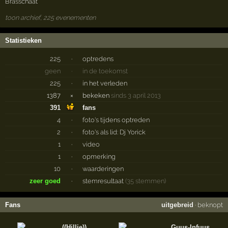
Brasschaat
toon archief, 225 evenementen
Statistieken
225
·
optredens
geen
·
in de toekomst
225
·
in het verleden
1387
×
bekeken
sinds 3 april 2013
391
fans
4
·
foto's tijdens optreden
2
·
foto's als lid: Dj Yorick
1
·
video
1
·
opmerking
10
·
waarderingen
zeer goed
·
stemresultaat
(35 stemmen)
Fans
uitgebreid
·
beknopt
((Hillie))
Guus-Infuus