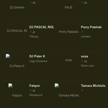
♂
♂
40
43
DJ PASCAL ROLAY
Perry Patelski
♂
♂
41
Tilburg
Lemiers
DJ Peter K
susa
♀
Lage Zwaluwe
43
Etten-Leur
Falqon
Tamara Michielss
♂
♀
42
Dinteloord