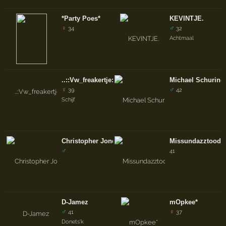
*Party Poes*
KEVINTJE.
♀
♂
34
32
Achtmaal
..::Vw_freakertje::..
Michael Schuring
♀
♂
39
42
Schijf
Christopher Jones ™
Missundazztood!!
♂
41
D-Jamez
mOpkee*
♂
♀
41
37
Donets'k