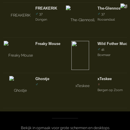
FREAKERIK
The-Glennos
♂
♂
37
37
Dongen
Roosendaal
Freaky Mouse
Wild Fother Muck
♂
41
Boxmeer
Ghostje
xTeskee
♂
♀
Bergen op Zoom
Bekijk in opmaak voor grote schermen en desktops