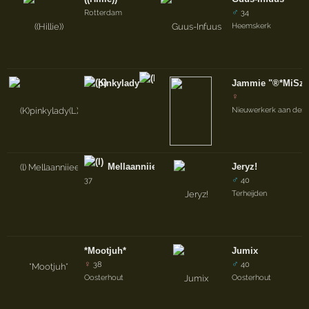
♂
Rotterdam
34
Heemskerk
pinkylady
Dylan
Jammie "®*MiSz
♀
Nieuwerkerk aan den I
Mellaanniiee
Jeryz!
♂
37
40
Terheijden
*Mootjuh*
Jumix
♀
♂
38
40
Oosterhout
Oosterhout