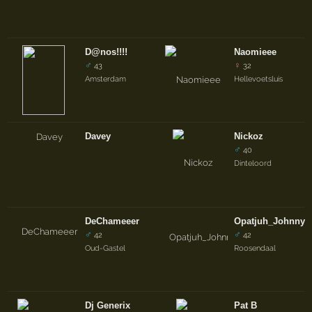
D@nos!!!!
Naomieee
♂
♀
43
32
Amsterdam
Hellevoetsluis
Davey
Nickoz
♂
40
Dinteloord
DeChameeer
Opatjuh_Johnny
♂
♂
42
42
Oud-Gastel
Roosendaal
Dj Generix
Pat B