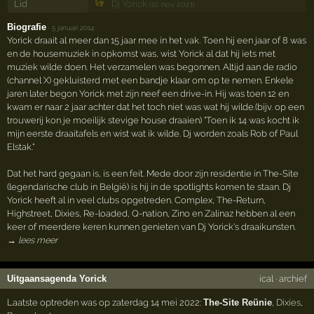
Lid
Dj Yorick
(10 nov 2021)
Biografie
·
5 januari 2014
Yorick draait al meer dan 15 jaar mee in het vak. Toen hij een jaar of 8 was
en de housemuziek in opkomst was, wist Yorick al dat hij iets met
muziek wilde doen. Het verzamelen was begonnen. Altijd aan de radio
(channel X) gekluisterd met een bandje klaar om op te nemen. Enkele
jaren later begon Yorick met zijn neef een drive-in. Hij was toen 12 en
kwam er naar 2 jaar achter dat het toch niet was wat hij wilde.(bijv. op een
trouwerij kon je moeilijk stevige house draaien) "Toen ik 14 was kocht ik
mijn eerste draaitafels en wist wat ik wilde. Dj worden zoals Rob of Paul
Elstak."
Dat het hard gegaan is, is een feit. Mede door zijn residentie in The-Site
(legendarische club in België) is hij in de spotlights komen te staan. Dj
Yorick heeft al in veel clubs opgetreden. Complex, The-Return,
Highstreet, Dixies, Re-loaded, Q-nation, Zino en Zalinaz hebben al een
keer of meerdere keren kunnen genieten van Dj Yorick's draaikunsten.
→ lees meer
Uitgaansagenda Yorick
ical
·
archief
Laatste optreden was op zaterdag 14 mei 2022:
The-Site Reünie
,
Dixies
,