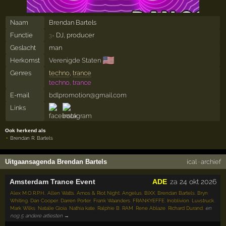
Naam
Brendan Bartels
Functie
DJ, producer
3×
Geslacht
man
🇺🇸
Herkomst
Verenigde Staten
Genres
techno
,
trance
techno, trance
E-mail
bdlpromotion@gmail.com
Links
Ook herkend als
Brendan R. Bartels
Uitgaansagenda Brendan Bartels
ical
·
archief
Amsterdam Trance Event
ADE
za 24 okt 2026
Alex M.O.R.P.H.
,
Allen Watts
,
Amos & Riot Night
,
Angelus
,
BiXX
,
Brendan Bartels
,
Bryn
Whiting
,
Dan Cooper
,
Darren Porter
,
Frank Waanders
,
FRANKYEFFE
,
Inoblivion
,
Luvstruck
,
Mark Wilks
,
Natalie Gioia
,
Nathia kate
,
Ralphie B
,
RAM
,
Rene Ablaze
,
Richard Durand
,
en
nog 5 andere artiesten →