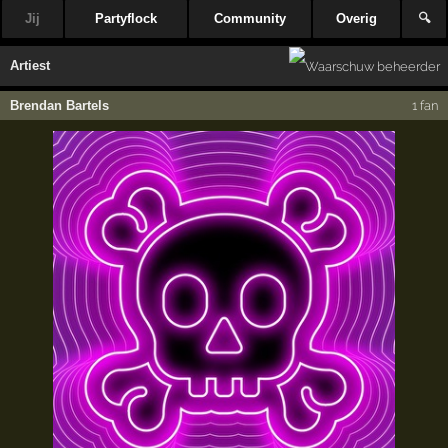
Jij
Partyflock
Community
Overig
🔍
Artiest
Brendan Bartels
1 fan