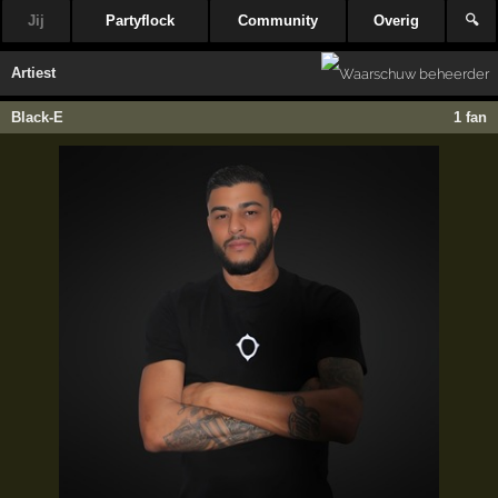
Jij
Partyflock
Community
Overig
🔍
Artiest
Black-E
1 fan