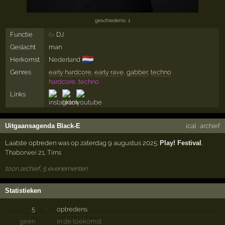
geschiedenis: 1
Functie
DJ
6×
Geslacht
man
🇳🇱
Herkomst
Nederland
Genres
early hardcore
,
early rave
,
gabber
,
techno
hardcore, techno
Links
Uitgaansagenda Black-E
ical
·
archief
Laatste optreden was op zaterdag 9 augustus 2025:
Play! Festival
,
Thaborwei 21
,
Tirns
toon archief, 5 evenementen
Statistieken
5
·
optredens
geen
·
in de toekomst