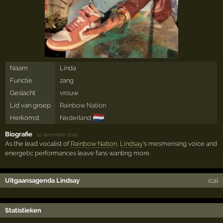
Naam
Linda
Functie
zang
Geslacht
vrouw
Lid van groep
Rainbow Nation
🇳🇱
Herkomst
Nederland
Biografie
·
14 december 2024
As the lead vocalist of
Rainbow Nation
,
Lindsay
's mesmerising voice and
energetic performances leave fans wanting more.
Uitgaansagenda Lindsay
ical
Statistieken