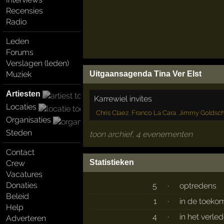
Recensies
Radio
Leden
Forums
Verslagen (leden)
Muziek
Uitgaansagenda Tina Ver Elst
Artiesten
Karrewiel invites
Locaties
Chris Claez
,
Franco La Cara
,
Jimmy Goldsch
Organisaties
Steden
toon archief, 4 evenementen
Contact
Statistieken
Crew
Vacatures
Donaties
5
·
optredens
Beleid
1
·
in de toeko
Help
4
·
in het verle
Adverteren