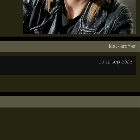
ical
·
archief
za 12 sep 2026