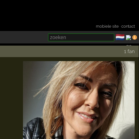
mobiele site
·
contact
🇳🇱
­
1 fan