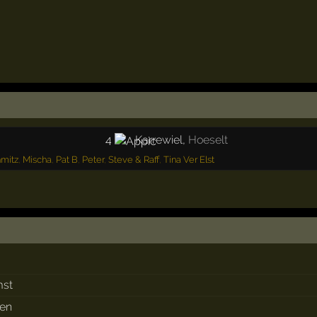
4
Karrewiel
,
Hoeselt
mitz
,
Mischa
,
Pat B
,
Peter
,
Steve & Raff
,
Tina Ver Elst
mst
den