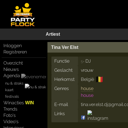
Artiest
Inloggen
Tina Ver Elst
Registreren
Functie
DJ
5×
Overzicht
Nieuws
Geslacht
vrouw
Agenda
🇧🇪
Herkomst
België
nu & straks
Genres
house
kaart
house
festivals
Winacties
WIN
E-mail
tina.ver.elst.dj@gmail.
Trends
Links
Foto's
Video's
Interviews