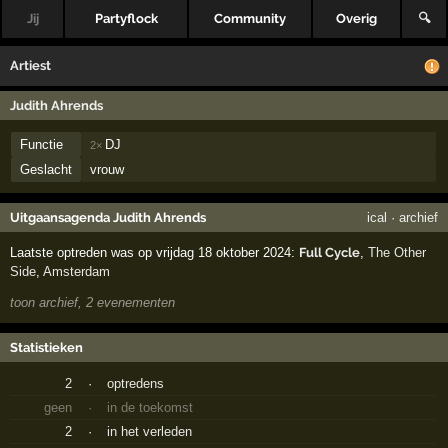
Jij
Partyflock
Community
Overig
🔍
Artiest
Judith Ahrends
Functie
DJ
2×
Geslacht
vrouw
Uitgaansagenda Judith Ahrends
ical
·
archief
Laatste optreden was op vrijdag 18 oktober 2024:
Full Cycle
,
The Other
Side
,
Amsterdam
toon archief, 2 evenementen
Statistieken
2
·
optredens
geen
·
in de toekomst
2
·
in het verleden