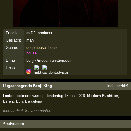
Functie
DJ, producer
8×
Geslacht
man
Genres
deep house
,
house
house
E-mail
benji@modernfunktion.com
Links
Uitgaansagenda Benji King
ical
·
archief
Laatste optreden was op donderdag 18 juni 2026:
Modern Funktion
,
Esferic Bcn
,
Barcelona
toon archief, 8 evenementen
Statistieken