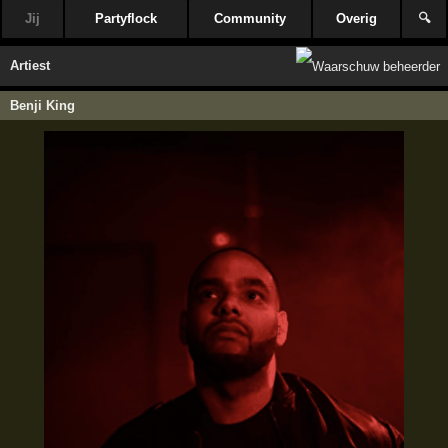
Jij
Partyflock
Community
Overig
🔍
Artiest
Benji King