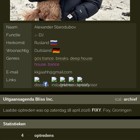
Naam
Alexander Starodubov
Functie
DJ
4×
🇷🇺
Herkomst
Rusland
🇩🇪
Woonachtig
Duitsland
Genres
90s trance
,
breaks
,
deep house
house, trance
E-mail
kkjjaahh@gmail.com
Links
Uitgaansagenda Bliss Inc.
ical
·
archief
Laatste optreden was op zaterdag 18 april 2026:
FIXY
,
Fixy
,
Groningen
Statistieken
4
·
optredens