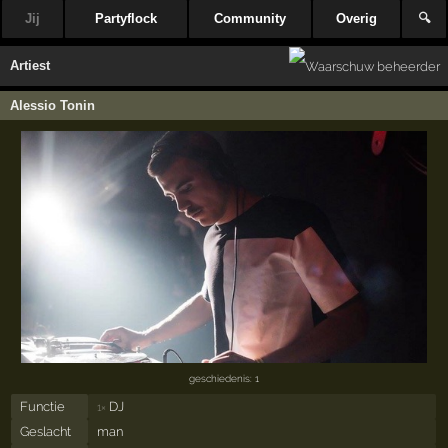
Jij
Partyflock
Community
Overig
🔍
Artiest
Alessio Tonin
geschiedenis: 1
Functie
DJ
1×
Geslacht
man