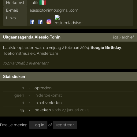
🇮🇹
Herkomst
Italië
E-mail
alessiotonin90@gmail.com
Links
Uitgaansagenda Alessio Tonin
ical
·
archief
Laatste optreden was op vrijdag 2 februari 2024:
Boogie Birthday
,
Toekomstmuziek
,
Amsterdam
toon archief, 1 evenement
Statistieken
1
·
optreden
geen
·
in de toekomst
1
·
in het verleden
45
×
bekeken
sinds 27 januari 2024
Deel je mening!
Log in
of
registreer