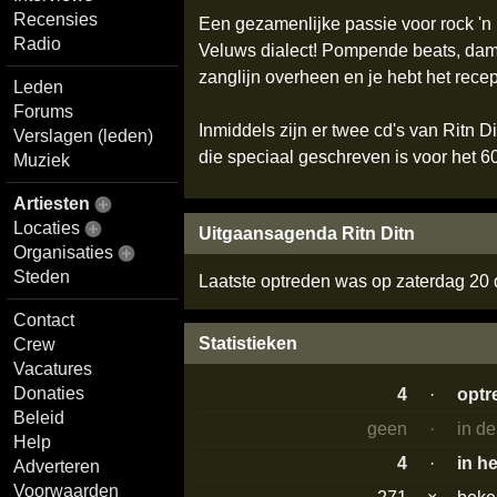
Recensies
Een gezamenlijke passie voor rock 'n r
Radio
Veluws dialect! Pompende beats, dam
zanglijn overheen en je hebt het recep
Leden
Forums
Inmiddels zijn er twee cd's van Ritn D
Verslagen (leden)
die speciaal geschreven is voor het 60
Muziek
Artiesten
Locaties
Uitgaansagenda Ritn Ditn
Organisaties
Steden
Laatste optreden was op zaterdag 2
Contact
Statistieken
Crew
Vacatures
Donaties
4
·
optr
Beleid
geen
·
in d
Help
4
·
in h
Adverteren
Voorwaarden