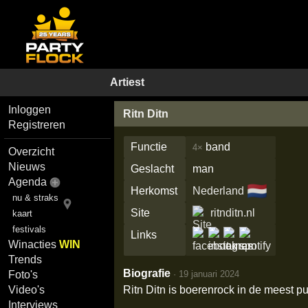
Artiest
Inloggen
Ritn Ditn
Registreren
Functie
band
4×
Overzicht
Nieuws
Geslacht
man
Agenda
🇳🇱
Herkomst
Nederland
nu & straks
Site
ritnditn.nl
kaart
festivals
Links
Winacties
WIN
Trends
Biografie
·
19 januari 2024
Foto's
Ritn Ditn is boerenrock in de meest p
Video's
Interviews