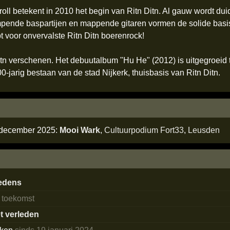
oll betekent in 2010 het begin van Ritn Ditn. Al gauw wordt duide
pende baspartijen en mappende gitaren vormen de solide basis
t voor onvervalste Ritn Ditn boerenrock!
itn verschenen. Het debuutalbum "Hu He" (2012) is uitgegroeid t
0-jarig bestaan van de stad Nijkerk, thuisbasis van Ritn Ditn.
0 december 2025:
Mooi Wark
,
Cultuurpodium Fort33
,
Leusden
edens
e toekomst
et verleden