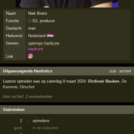
Naam
Niek Brans
Functie
DJ, producer
2×
Geslacht
man
🇳🇱
Herkomst
Nederland
Genres
uptempo hardcore
hardcore
Link
Uitgaansagenda Hardisticx
ical
·
archief
Laatste optreden was op zaterdag 9 maart 2024:
Oirdinair Beuken
,
De
Kemmer
,
Oirschot
toon archief, 2 evenementen
Statistieken
2
·
optredens
geen
·
in de toekomst