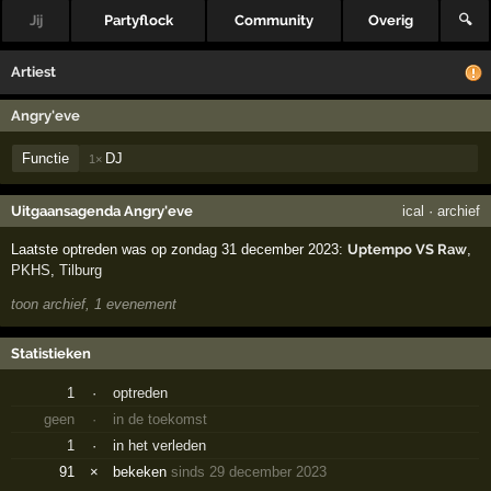
Jij
Partyflock
Community
Overig
🔍
Artiest
Angry'eve
Functie
DJ
1×
Uitgaansagenda Angry'eve
ical
·
archief
Laatste optreden was op zondag 31 december 2023:
Uptempo VS Raw
,
PKHS
,
Tilburg
toon archief, 1 evenement
Statistieken
1
·
optreden
geen
·
in de toekomst
1
·
in het verleden
91
×
bekeken
sinds 29 december 2023