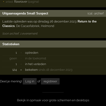
Rawraver
(pagina)
artiest:
Uitgaansagenda Small Suspect
ical
·
archief
Laatste optreden was op dinsdag 26 december 2023:
Return to the
Classics
,
De Cacaofabriek
,
Helmond
toon archief, 1 evenement
Statistieken
1
·
optreden
geen
·
in de toekomst
1
·
in het verleden
124
×
bekeken
sinds 18 december 2023
Deel je mening!
Log in
of
registreer
Bekijk in opmaak voor grote schermen en desktops