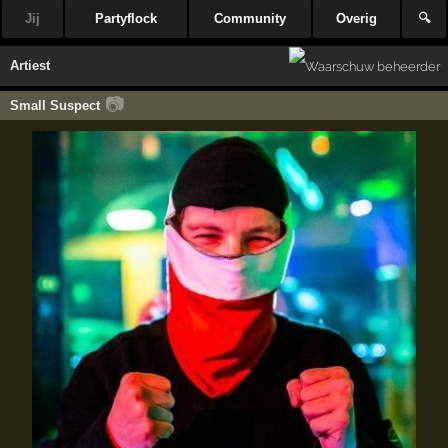
Jij
Partyflock
Community
Overig
🔍
Artiest
📷
Small Suspect