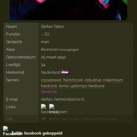
Naam
Stefan Tabor
Functie
DJ
1×
Geslacht
man
Alias
Rawraver
(voorganger)
Geboortedatum
25 maart 1992
Leeftijd
34
🇳🇱
Herkomst
Nederland
Genres
crossbreed
,
frenchcore
,
industrial
,
millennium
hardcore
,
terror
,
uptempo hardcore
hardcore
E-mail
stefan_helmond@live.nl
Links
Lid
stefan_helmond // Rawraver
(6 jul 2021)
Zelfde facebook gekoppeld