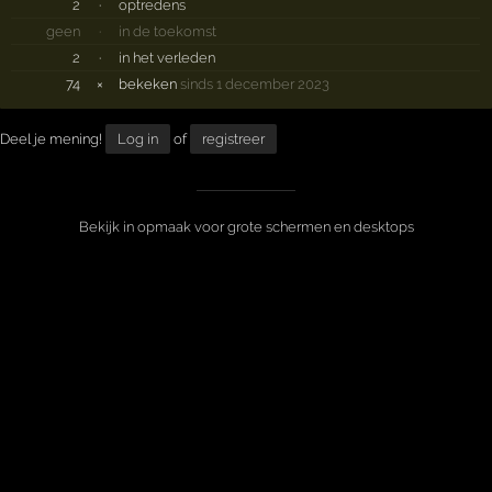
2
·
optredens
geen
·
in de toekomst
2
·
in het verleden
74
×
bekeken
sinds 1 december 2023
Deel je mening!
Log in
of
registreer
Bekijk in opmaak voor grote schermen en desktops