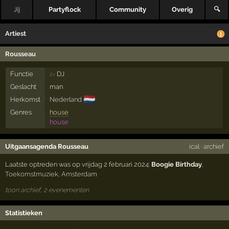
Jij
Partyflock
Community
Overig
🔍
Artiest
Rousseau
Functie
DJ
2×
Geslacht
man
🇳🇱
Herkomst
Nederland
Genres
house
house
Uitgaansagenda Rousseau
ical
·
archief
Laatste optreden was op vrijdag 2 februari 2024:
Boogie Birthday
,
Toekomstmuziek
,
Amsterdam
toon archief, 2 evenementen
Statistieken