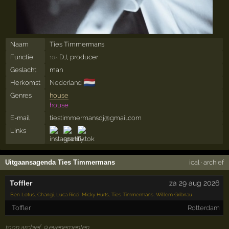
Naam
Ties Timmermans
Functie
DJ, producer
10×
Geslacht
man
🇳🇱
Herkomst
Nederland
Genres
house
house
E-mail
tiestimmermansdj@gmail.com
Links
Uitgaansagenda Ties Timmermans
ical
·
archief
Toffler
za 29 aug 2026
Ben Lotus
,
Changi
,
Luca Ricci
,
Micky Hurts
,
Ties Timmermans
,
Willem Gribnau
Toffler
Rotterdam
toon archief, 9 evenementen