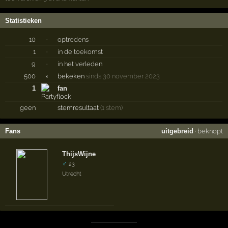
Statistieken
10
·
optredens
1
·
in de toekomst
9
·
in het verleden
500
×
bekeken
sinds 30 november 2023
1
fan
geen
stemresultaat
(1 stem)
Fans
uitgebreid
·
beknopt
ThijsWijne
♂
23
Utrecht