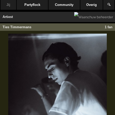
Jij
Partyflock
Community
Overig
🔍
Artiest
Ties Timmermans
1 fan