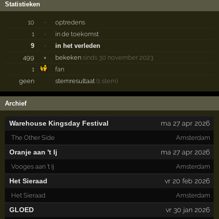
Statistieken
10
·
optredens
1
·
in de toekomst
9
·
in het verleden
499
×
bekeken
sinds 30 november 2023
1
fan
geen
stemresultaat
(1 stem)
Archief
Warehouse Kingsday Festival
ma 27 apr 2026
The Other Side
Amsterdam
Oranje aan 't Ij
ma 27 apr 2026
Vooges aan 't Ij
Amsterdam
Het Sieraad
vr 20 feb 2026
Het Sieraad
Amsterdam
GLOED
vr 30 jan 2026