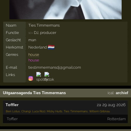
Naam
Ties Timmermans
Functie
DJ, producer
10×
Geslacht
man
🇳🇱
Herkomst
Nederland
Genres
house
house
E-mail
tiestimmermansdj@gmail.com
Links
Uitgaansagenda Ties Timmermans
ical
·
archief
Toffler
za 29 aug 2026
Ben Lotus
,
Changi
,
Luca Ricci
,
Micky Hurts
,
Ties Timmermans
,
Willem Gribnau
Toffler
Rotterdam