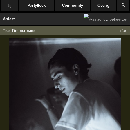
Jij
Partyflock
Community
Overig
🔍
Artiest
Ties Timmermans
1 fan