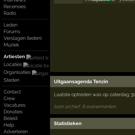
Recensies
Radio
Leden
Forums
Verslagen (leden)
Muziek
Artiesten
Locaties
Organisaties
Steden
Uitgaansagenda Tenzin
Contact
Laatste optreden was op zaterdag 31
Crew
Vacatures
toon archief, 8 evenementen
Donaties
Beleid
Statistieken
Help
Adverteren