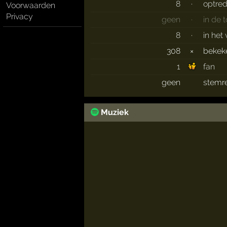
8
·
optre
Voorwaarden
Privacy
geen
·
in de 
8
·
in het
308
×
beke
1
fan
geen
stemr
Muziek