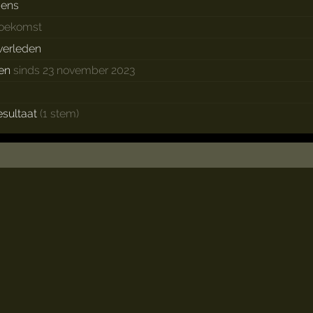
dens
toekomst
 verleden
ken
sinds 23 november 2023
esultaat
(1 stem)