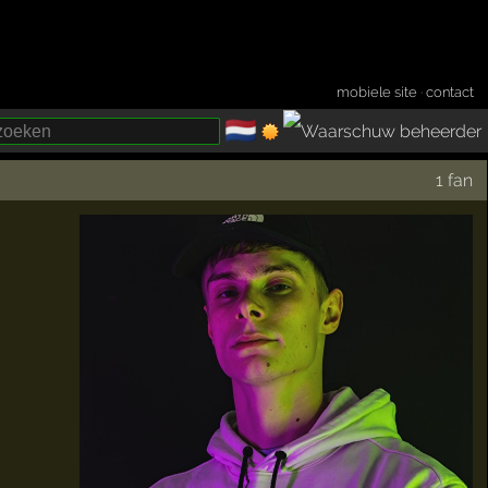
mobiele site
·
contact
🇳🇱
­
1 fan