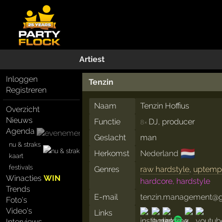
Artiest
Inloggen
Tenzin
Registreren
Naam
Tenzin Hoffius
Overzicht
Nieuws
Functie
DJ, producer
8×
Agenda
Geslacht
man
nu & straks
🇳🇱
Herkomst
Nederland
kaart
festivals
Genres
raw hardstyle
,
uptemp
Winacties
WIN
hardcore, hardstyle
Trends
E-mail
tenzin.management@
Foto's
Video's
Links
Interviews