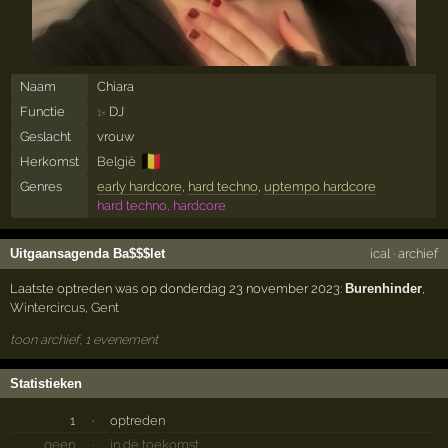
Naam
Chiara
Functie
DJ
1×
Geslacht
vrouw
🇧🇪
Herkomst
België
Genres
early hardcore
,
hard techno
,
uptempo hardcore
hard techno, hardcore
Uitgaansagenda Ba$$$let
ical
·
archief
Laatste optreden was op donderdag 23 november 2023:
Burenhinder
,
Wintercircus
,
Gent
toon archief, 1 evenement
Statistieken
1
·
optreden
geen
·
in de toekomst