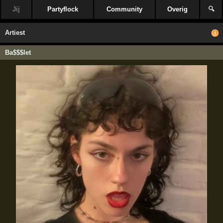
Jij
Partyflock
Community
Overig
🔍
Artiest
Ba$$$let