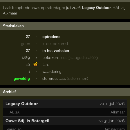
Laatste optreden was op zaterdag 11 juli 2026:
Legacy Outdoor
,
HAL 25
,
Alkmaar
Statistieken
27
·
optredens
geen
·
in de toekomst
27
·
in het verleden
1289
×
bekeken
sinds 31 augustus 2023
10
fans
1
·
waardering
geweldig
·
stemresultaat
(4 stemmen)
Archief
Legacy Outdoor
za 11 jul 2026
HAL 25
Alkmaar
Ouwe Stijl is Botergeil
za 31 jan 2026
Paradiso
Amsterdam