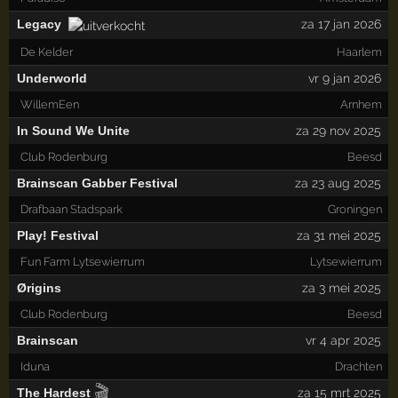
Legacy
za 17 jan 2026
De Kelder
Haarlem
Underworld
vr 9 jan 2026
WillemEen
Arnhem
In Sound We Unite
za 29 nov 2025
Club Rodenburg
Beesd
Brainscan Gabber Festival
za 23 aug 2025
Drafbaan Stadspark
Groningen
Play! Festival
za 31 mei 2025
Fun Farm Lytsewierrum
Lytsewierrum
Ørigins
za 3 mei 2025
Club Rodenburg
Beesd
Brainscan
vr 4 apr 2025
Iduna
Drachten
🎬
The Hardest
za 15 mrt 2025