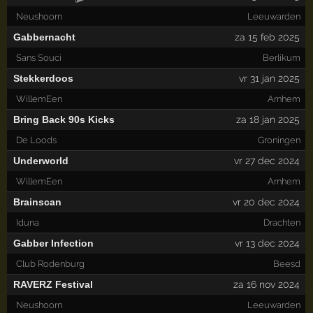
Neushoorn
Leeuwarden
Gabbernacht
za 15 feb 2025
Sans Souci
Berlikum
Stekkerdoos
vr 31 jan 2025
WillemEen
Arnhem
Bring Back 90s Kicks
za 18 jan 2025
De Loods
Groningen
Underworld
vr 27 dec 2024
WillemEen
Arnhem
Brainscan
vr 20 dec 2024
Iduna
Drachten
Gabber Infection
vr 13 dec 2024
Club Rodenburg
Beesd
RAVERZ Festival
za 16 nov 2024
Neushoorn
Leeuwarden