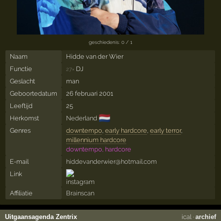
geschiedenis: 0 / 1
Naam
Hidde van der Wier
Functie
DJ
27×
Geslacht
man
Geboortedatum
26 februari 2001
Leeftijd
25
🇳🇱
Herkomst
Nederland
Genres
downtempo
,
early hardcore
,
early terror
,
millennium hardcore
downtempo, hardcore
E-mail
hiddevanderwier@hotmail.com
Link
Affiliatie
Brainscan
Uitgaansagenda Zentrix
ical
·
archief