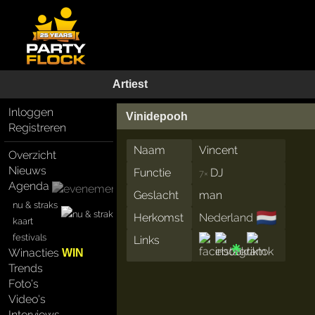
Artiest
Inloggen
Vinidepooh
Registreren
Naam
Vincent
Overzicht
Nieuws
Functie
DJ
7×
Agenda
Geslacht
man
nu & straks
🇳🇱
Herkomst
Nederland
kaart
festivals
Links
Winacties
WIN
Trends
Foto's
Video's
Interviews