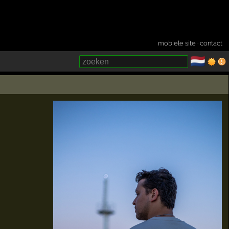
mobiele site
·
contact
🇳🇱
­