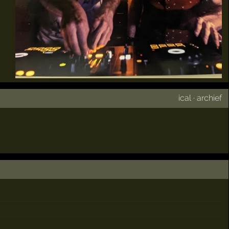
ical
·
archief