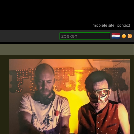
mobiele site
·
contact
🇳🇱
­