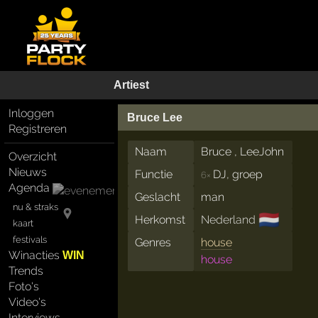
Artiest
Inloggen
Bruce Lee
Registreren
Naam
Bruce , LeeJohn
Overzicht
Nieuws
Functie
DJ, groep
6×
Agenda
Geslacht
man
nu & straks
🇳🇱
Herkomst
Nederland
kaart
festivals
Genres
house
Winacties
WIN
house
Trends
Foto's
Video's
Interviews