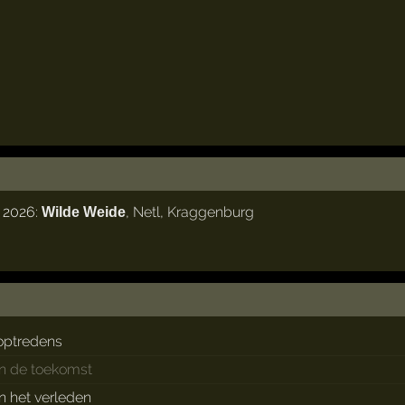
i 2026:
,
Netl
,
Kraggenburg
Wilde Weide
optredens
in de toekomst
in het verleden