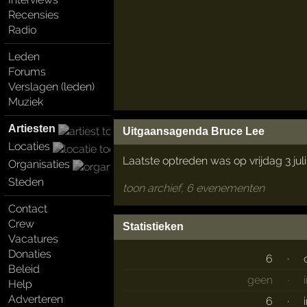
Recensies
Radio
Leden
Forums
Verslagen (leden)
Muziek
Artiesten
Uitgaansagenda Bruce Lee
Locaties
Laatste optreden was op vrijdag 3 jul
Organisaties
Steden
toon archief, 6 evenementen
Contact
Crew
Statistieken
Vacatures
Donaties
6
·
Beleid
geen
·
Help
Adverteren
6
·