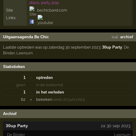
disco, party, pop
Site
bechicband.com
Links
Uitgaansagenda Be Chic
ical
·
archief
Laatste optreden was op zaterdag 30 september 2023:
30up Party
,
De
Binder
,
Leersum
Statistieken
1
·
optreden
geen
·
in de toekomst
1
·
in het verleden
62
×
bekeken
sinds 20 juni 2023
Archief
30up Party
za 30 sep 2023
De Binder
Leersum