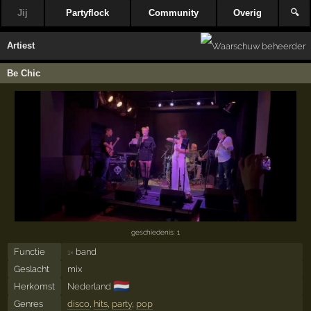
Jij
Partyflock
Community
Overig
🔍
Artiest
Be Chic
geschiedenis: 1
Functie
band
1×
Geslacht
mix
🇳🇱
Herkomst
Nederland
Genres
disco
,
hits
,
party
,
pop