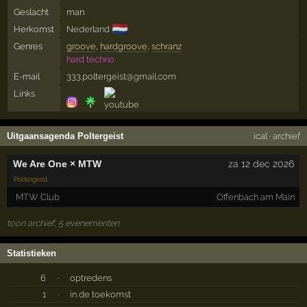
Geslacht
man
🇳🇱
Herkomst
Nederland
Genres
groove
,
hardgroove
,
schranz
hard techno
E-mail
333.poltergeist@gmail.com
Links
Uitgaansagenda Poltergeist
ical
·
archief
We Are One × MTW
za 12 dec 2026
Poltergeist
MTW Club
Offenbach am Main
toon archief, 5 evenementen
Statistieken
6
·
optredens
1
·
in de toekomst