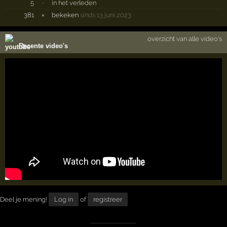
5
·
in het verleden
381
×
bekeken
sinds 13 juni 2023
overzicht van alle video's
Recente video's
Deel je mening!
Log in
of
registreer