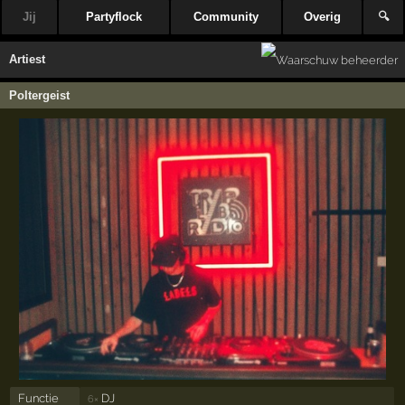
Jij
Partyflock
Community
Overig
🔍
Artiest
Poltergeist
Functie
DJ
6×