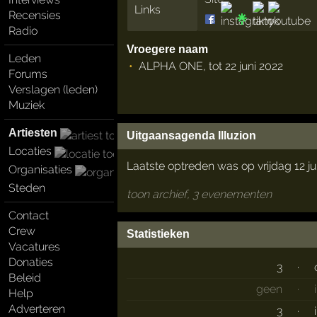
Links
Recensies
Radio
Vroegere naam
Leden
ALPHA ONE, tot 22 juni 2022
Forums
Verslagen (leden)
Muziek
Artiesten
Uitgaansagenda Illuzion
Locaties
Laatste optreden was op vrijdag 12 ju
Organisaties
Steden
toon archief, 3 evenementen
Contact
Crew
Statistieken
Vacatures
Donaties
3
·
Beleid
geen
·
Help
Adverteren
3
·