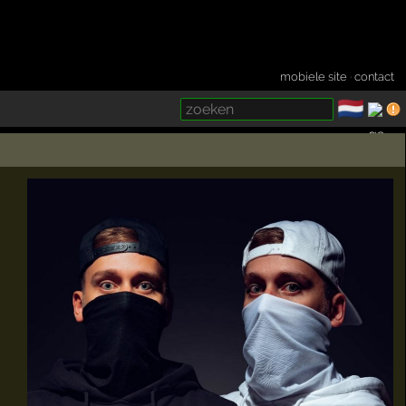
mobiele site
·
contact
🇳🇱
­