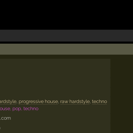
ardstyle
,
progressive house
,
raw hardstyle
,
techno
house, pop, techno
l.com
m