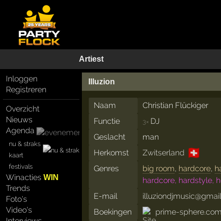
Artiest
Inloggen
Illuzion
Registreren
Naam
Christian Flückiger
Overzicht
Nieuws
Functie
DJ
3×
Agenda
Geslacht
man
nu & straks
🇨🇭
Herkomst
Zwitserland
kaart
festivals
Genres
big room
,
hardcore
,
h
Winacties
WIN
hardcore, hardstyle, 
Trends
E-mail
illuziondjmusic@gmai
Foto's
Video's
Boekingen
prime-sphere.co
Interviews