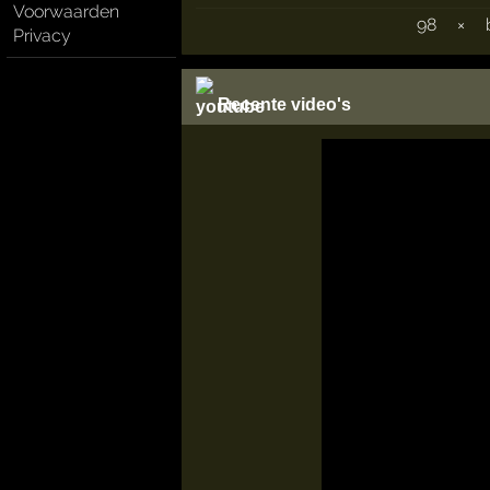
Voorwaarden
98
×
Privacy
Recente video's