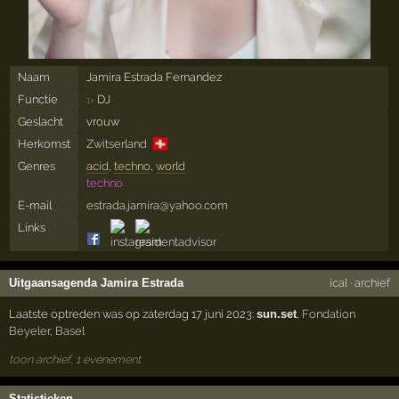
Naam
Jamira Estrada Fernandez
Functie
DJ
1×
Geslacht
vrouw
🇨🇭
Herkomst
Zwitserland
Genres
acid
,
techno
,
world
techno
E-mail
estrada.jamira@yahoo.com
Links
Uitgaansagenda Jamira Estrada
ical
·
archief
Laatste optreden was op zaterdag 17 juni 2023:
sun.set
,
Fondation
Beyeler
,
Basel
toon archief, 1 evenement
Statistieken