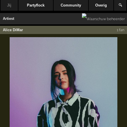
Jij
Partyflock
Community
Overig
🔍
Artiest
Alice DiMar
1 fan