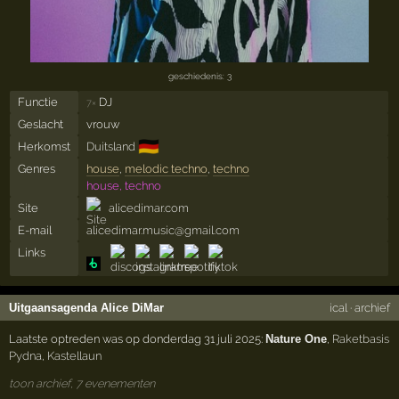
geschiedenis: 3
Functie
DJ
7×
Geslacht
vrouw
🇩🇪
Herkomst
Duitsland
Genres
house
,
melodic techno
,
techno
house, techno
Site
alicedimar.com
E-mail
alicedimar.music@gmail.com
Links
Uitgaansagenda Alice DiMar
ical
·
archief
Laatste optreden was op donderdag 31 juli 2025:
Nature One
,
Raketbasis
Pydna
,
Kastellaun
toon archief, 7 evenementen