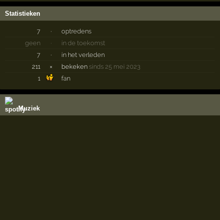
Statistieken
7
·
optredens
geen
·
in de toekomst
7
·
in het verleden
211
×
bekeken
sinds 25 mei 2023
1
fan
Muziek