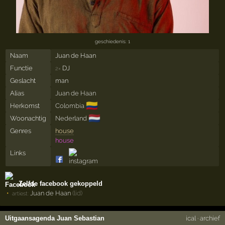
geschiedenis: 1
Naam
Juan de Haan
Functie
DJ
2×
Geslacht
man
Alias
Juan de Haan
🇨🇴
Herkomst
Colombia
🇳🇱
Woonachtig
Nederland
Genres
house
house
Links
Zelfde facebook gekoppeld
Juan de Haan
(lid)
artiest:
Uitgaansagenda Juan Sebastian
ical
·
archief