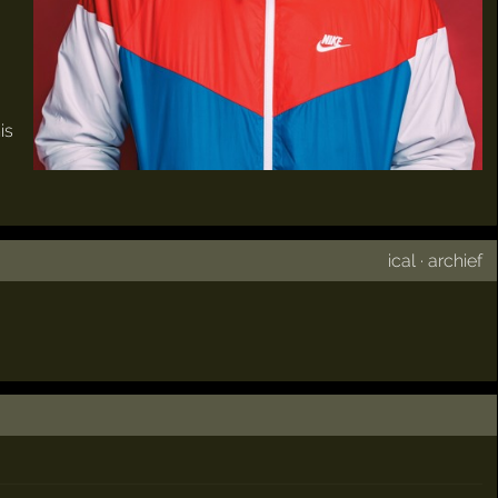
is
ical
·
archief