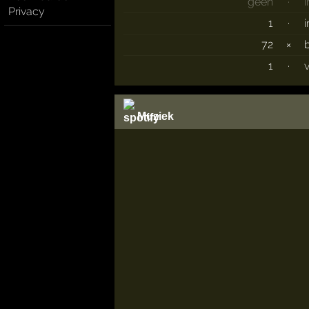
geen
·
Privacy
1
·
72
×
1
·
Muziek