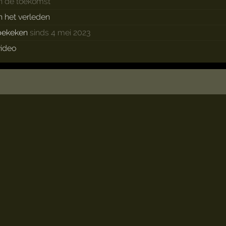
in de toekomst
in het verleden
bekeken
sinds 4 mei 2023
video