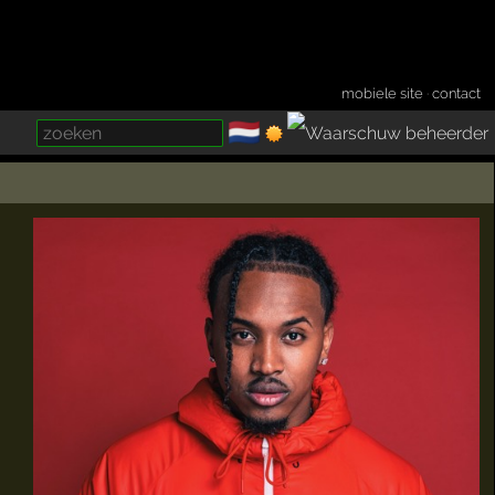
mobiele site
·
contact
🇳🇱
­