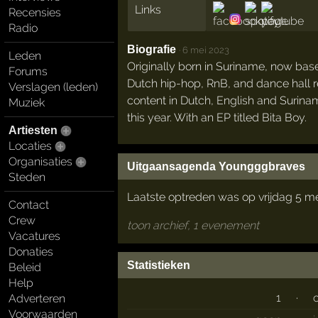
Links
Recensies
Radio
Biografie
·
6 mei 2023
Leden
Originally born in Suriname, now base
Forums
Dutch hip-hop, RnB, and dance hall re
Verslagen (leden)
content in Dutch, English and Suriname
Muziek
this year. With an EP titled Bita Boy.
Artiesten
Locaties
Organisaties
Uitgaansagenda Youngggbraves
Steden
Laatste optreden was op vrijdag 5 m
Contact
Crew
toon archief, 1 evenement
Vacatures
Donaties
Statistieken
Beleid
Help
1
·
Adverteren
Voorwaarden