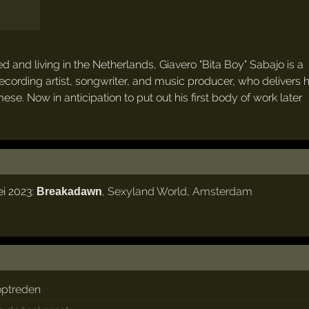
d and living in the Netherlands, Giavero "Bita Boy" Sabajo is a
cording artist, songwriter, and music producer, who delivers h
se. Now in anticipation to put out his first body of work later
ei 2023:
,
Sexyland World
,
Amsterdam
Breakadawn
optreden