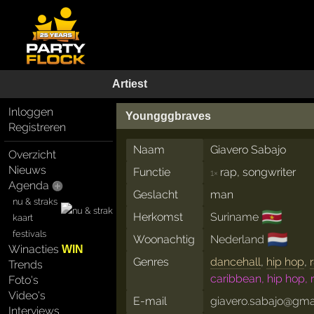
Artiest
Inloggen
Youngggbraves
Registreren
Naam
Giavero Sabajo
Overzicht
Nieuws
Functie
rap, songwriter
1×
Agenda
Geslacht
man
nu & straks
🇸🇷
Herkomst
Suriname
kaart
festivals
🇳🇱
Woonachtig
Nederland
Winacties
WIN
Genres
dancehall
,
hip hop
,
Trends
caribbean, hip hop, 
Foto's
Video's
E-mail
giavero.sabajo@gma
Interviews