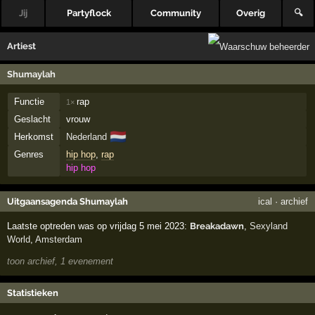
Jij
Partyflock
Community
Overig
🔍
Artiest
Shumaylah
Functie
rap
1×
Geslacht
vrouw
🇳🇱
Herkomst
Nederland
Genres
hip hop
,
rap
hip hop
Uitgaansagenda Shumaylah
ical
·
archief
Laatste optreden was op vrijdag 5 mei 2023:
Breakadawn
,
Sexyland
World
,
Amsterdam
toon archief, 1 evenement
Statistieken