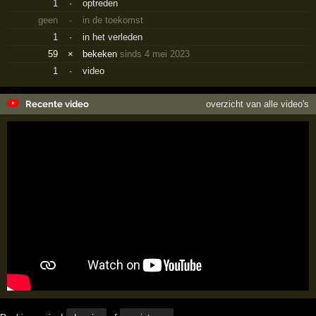
1
·
optreden
geen
·
in de toekomst
1
·
in het verleden
59
×
bekeken
sinds 4 mei 2023
1
·
video
Recente video
overzicht van alle video's