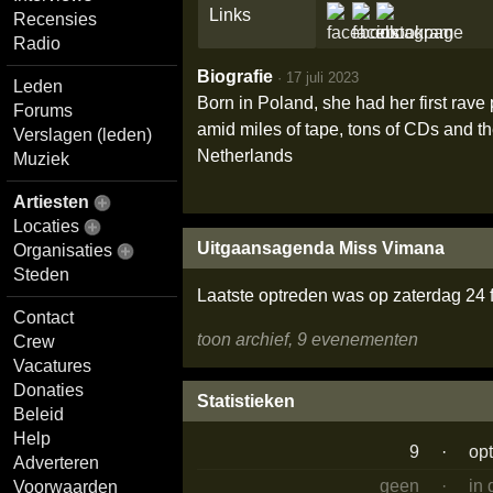
Links
Recensies
Radio
Biografie
·
17 juli 2023
Leden
Born in Poland, she had her first rave 
Forums
amid miles of tape, tons of CDs and t
Verslagen (leden)
Netherlands
Muziek
Artiesten
Locaties
Uitgaansagenda Miss Vimana
Organisaties
Steden
Laatste optreden was op zaterdag 24 
Contact
toon archief, 9 evenementen
Crew
Vacatures
Donaties
Statistieken
Beleid
Help
9
·
op
Adverteren
geen
·
in
Voorwaarden