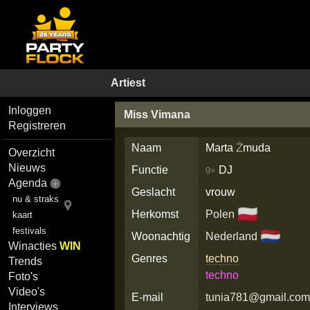
Artiest
Inloggen
Miss Vimana
Registreren
Naam
Marta Żmuda
Overzicht
Nieuws
Functie
DJ
9×
Agenda
Geslacht
vrouw
nu & straks
🇵🇱
Herkomst
Polen
kaart
festivals
🇳🇱
Woonachtig
Nederland
Winacties
WIN
Genres
techno
Trends
techno
Foto's
Video's
E-mail
tunia781@gmail.co
Interviews