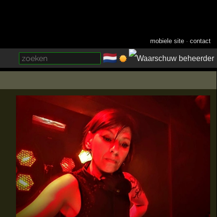
mobiele site
·
contact
🇳🇱
­