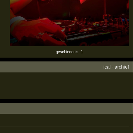
geschiedenis: 1
ical
·
archief