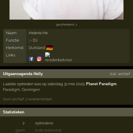
geschiedenis: 1
Naam
Helena He
Functie
DJ
2×
🇩🇪
Herkomst
Duitsland
Links
Uitgaansagenda Helly
ical
·
archief
Laatste optreden was op zaterdag 31 mei 2025:
Planet Paradigm
,
Paradigm
,
Groningen
toon archief, 2 evenementen
Statistieken
2
·
optredens
geen
·
in de toekomst