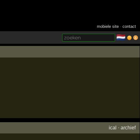
mobiele site
·
contact
🇳🇱
­
ical
·
archief