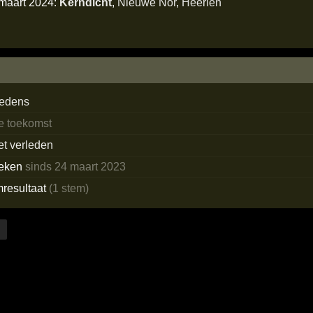
 maart 2024:
Kerndicht
,
Nieuwe Nor
,
Heerlen
redens
de toekomst
et verleden
eken
sinds 24 maart 2023
mresultaat
(1 stem)