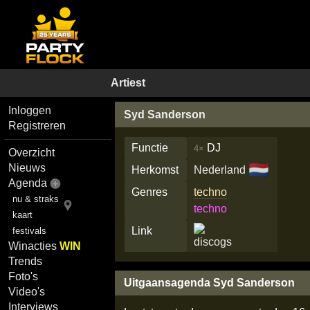
Artiest
Inloggen
Syd Sanderson
Registreren
Functie
DJ
4×
Overzicht
🇳🇱
Nieuws
Herkomst
Nederland
Agenda
Genres
techno
nu & straks
techno
kaart
Link
festivals
Winacties
WIN
Trends
Foto's
Uitgaansagenda Syd Sanderson
Video's
Interviews