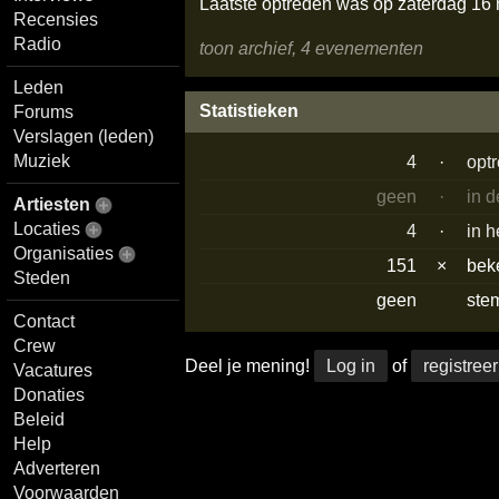
Laatste optreden was op zaterdag 16
Recensies
Radio
toon archief, 4 evenementen
Leden
Statistieken
Forums
Verslagen (leden)
Muziek
4
·
opt
geen
·
in 
Artiesten
Locaties
4
·
in h
Organisaties
151
×
bek
Steden
geen
ste
Contact
Crew
Deel je mening!
Log in
of
registreer
Vacatures
Donaties
Beleid
Help
Adverteren
Voorwaarden