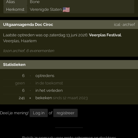
Alias
Bone
🇺🇸
Herkomst
Verenigde Staten
Uitgaansagenda Doc Ciroc
ical
·
archief
Laatste optreden was op zaterdag 13 juni 2026:
Veerplas Festival
,
Veerplas
,
Haarlem
toon archief, 6 evenementen
Statistieken
6
·
optredens
geen
·
in de toekomst
6
·
in het verleden
241
×
bekeken
sinds 12 maart 2023
Deel je mening!
Log in
of
registreer
Bekijk in opmaak voor grote schermen en desktops