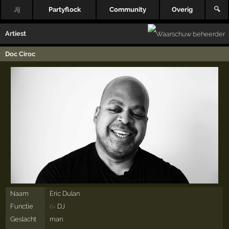
Jij
Partyflock
Community
Overig
🔍
Artiest
Doc Ciroc
Naam
Eric Dulan
Functie
DJ
6×
Geslacht
man