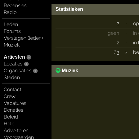
Recensies
Statistieken
Radio
2
·
op
Leden
Forums
geen
·
in
Verslagen (leden)
2
·
in
Muziek
63
×
b
Artiesten
Locaties
Organisaties
Muziek
Steden
Contact
Crew
Vacatures
Donaties
Beleid
Help
Adverteren
Voorwaarden