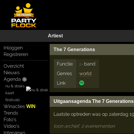
Artiest
Inloggen
The 7 Generations
Registreren
Functie
band
2×
Overzicht
Nieuws
Genres
world
Agenda
Link
nu & straks
kaart
festivals
Uitgaansagenda The 7 Generations
Winacties
WIN
Trends
Laatste optreden was op zaterdag 1
Foto's
Video's
toon archief, 2 evenementen
Interviews