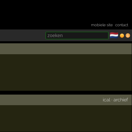
mobiele site
·
contact
🇳🇱
­
ical
·
archief