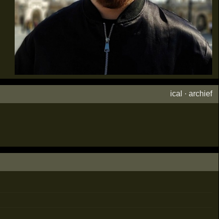
ical
·
archief