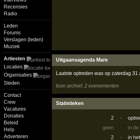
Recensies
Radio
Leden
Forums
Verslagen (leden)
Muziek
Artiesten
Uitgaansagenda Mare
Locaties
Laatste optreden was op zaterdag 31
Organisaties
Steden
toon archief, 2 evenementen
Contact
Crew
Statistieken
Vacatures
Donaties
2
·
optr
Beleid
geen
·
in de
Help
Adverteren
2
·
in he