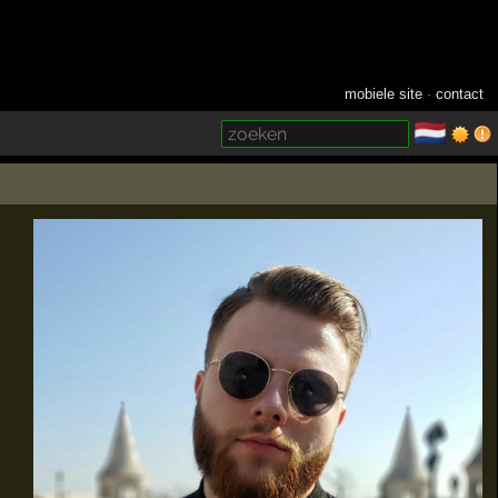
mobiele site
·
contact
🇳🇱
­