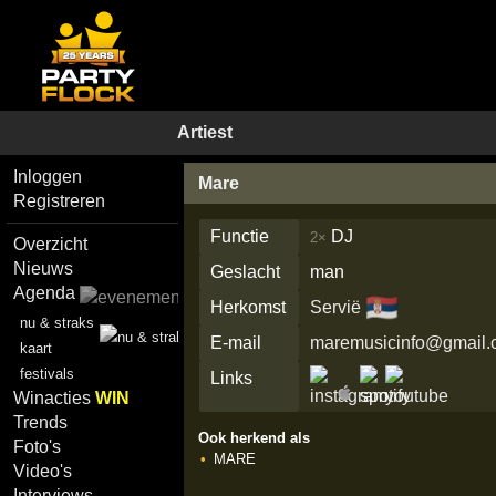
Artiest
Inloggen
Mare
Registreren
Functie
DJ
2×
Overzicht
Nieuws
Geslacht
man
Agenda
🇷🇸
Herkomst
Servië
nu & straks
E-mail
maremusicinfo@gmail
kaart
festivals
Links
Winacties
WIN
Trends
Ook herkend als
Foto's
MARE
Video's
Interviews