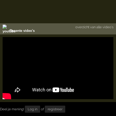
overzicht van alle video's
Recente video's
Deel je mening!
Log in
of
registreer