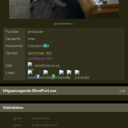
geschiedenis: 1
Functie
producer
Geslacht
man
🇸🇪
Herkomst
Zweden
Genres
dancehall
,
r&b
caribbean, r&b
Site
blindforlove.co
Links
Uitgaansagenda BlindForLove
ical
Statistieken
geen
·
optredens
geen
·
in de toekomst