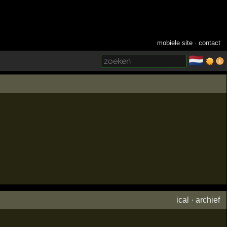
mobiele site
·
contact
🇳🇱
­
ical
·
archief