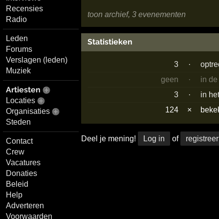
Recensies
toon archief, 3 evenementen
Radio
Leden
Statistieken
Forums
Verslagen (leden)
3
·
optr
Muziek
geen
·
in de
Artiesten
3
·
in he
Locaties
124
×
beke
Organisaties
Steden
Deel je mening!
Log in
of
registreer
Contact
Crew
Vacatures
Donaties
Beleid
Help
Adverteren
Voorwaarden