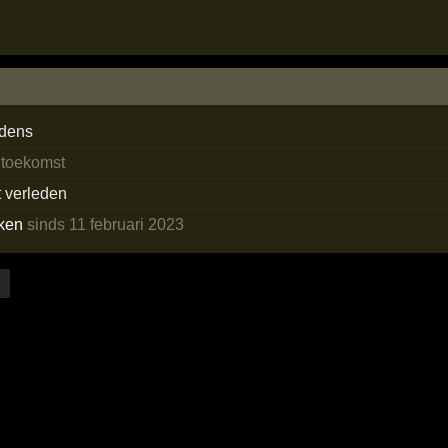
edens
 toekomst
t verleden
ken
sinds 11 februari 2023