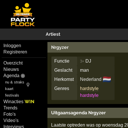
Artiest
Inloggen
Nrgyzer
Registreren
Functie
DJ
3×
Overzicht
Nieuws
Geslacht
man
Agenda
🇳🇱
Herkomst
Nederland
nu & straks
Genres
hardstyle
kaart
hardstyle
festivals
WIN
Winacties
Trends
Uitgaansagenda Nrgyzer
Foto's
Video's
Laatste optreden was op woensdag 2
Interviews