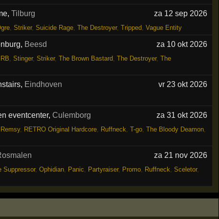
ame
,
Tilburg
za 12 sep 2026
gre
,
Striker
,
Suicide Rage
,
The Destroyer
,
Tripped
,
Vague Entity
enburg
,
Beesd
za 10 okt 2026
SRB
,
Stinger
,
Striker
,
The Brown Bastard
,
The Destroyer
,
The
stairs
,
Eindhoven
vr 23 okt 2026
en eventcenter
,
Culemborg
za 31 okt 2026
,
Remsy
,
RETRO Original Hardcore
,
Ruffneck
,
T-go
,
The Bloody Deamon
,
Rosmalen
za 21 nov 2026
e Suppressor
,
Ophidian
,
Panic
,
Partyraiser
,
Promo
,
Ruffneck
,
Sceletor
,