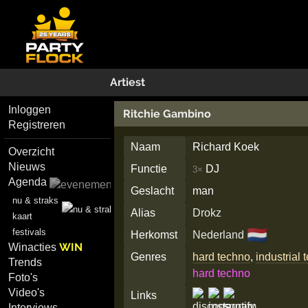
Artiest
Inloggen
Ritchie Gambino
Registreren
Naam
Richard Koek
Overzicht
Nieuws
Functie
DJ
3×
Agenda
Geslacht
man
nu & straks
Alias
Drokz
kaart
🇳🇱
festivals
Herkomst
Nederland
WIN
Winacties
Genres
hard techno
,
industrial
Trends
hard techno
Foto's
Video's
Links
Interviews