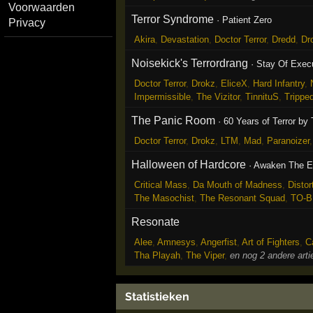
Voorwaarden
Terror Syndrome
·
Patient Zero
Privacy
Akira
,
Devastation
,
Doctor Terror
,
Dredd
,
Dr
Noisekick's Terrordrang
·
Stay Of Exec
Doctor Terror
,
Drokz
,
EliceX
,
Hard Infantry
,
Impermissible
,
The Vizitor
,
TinnituS
,
Trippe
The Panic Room
·
60 Years of Terror by 
Doctor Terror
,
Drokz
,
LTM
,
Mad
,
Paranoizer
Halloween of Hardcore
·
Awaken The E
Critical Mass
,
Da Mouth of Madness
,
Distor
The Masochist
,
The Resonant Squad
,
TO-B
Resonate
Alee
,
Amnesys
,
Angerfist
,
Art of Fighters
,
C
Tha Playah
,
The Viper
,
en nog 2 andere art
Statistieken