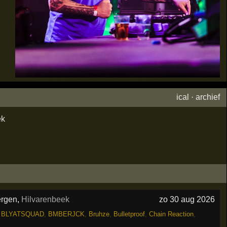
ical
·
archief
ek
ergen
,
Hilvarenbeek
zo 30 aug 2026
,
BLYATSQUAD
,
BMBERJCK
,
Bruhze
,
Bulletproof
,
Chain Reaction
,