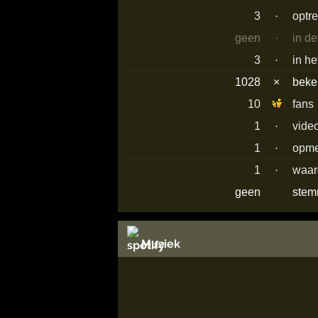
3
·
optr
geen
·
in d
3
·
in he
1028
×
bek
10
fans
1
·
vide
1
·
opme
1
·
waar
geen
stem
Muziek