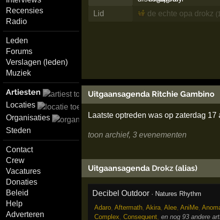
Recensies
Lid
de echte opa drokz
(
Radio
Leden
Forums
Verslagen (leden)
Muziek
Artiesten
Uitgaansagenda Ritchie Gambino
Locaties
Laatste optreden was op zaterdag 17
Organisaties
Steden
toon archief, 3 evenementen
Contact
Crew
Uitgaansagenda
Drokz
(alias)
Vacatures
Donaties
Beleid
Decibel Outdoor
·
Natures Rhythm
Help
Adaro
,
Aftermath
,
Akira
,
Alee
,
AniMe
,
Anoma
Adverteren
Complex
,
Consequent
,
en nog 93 andere ar