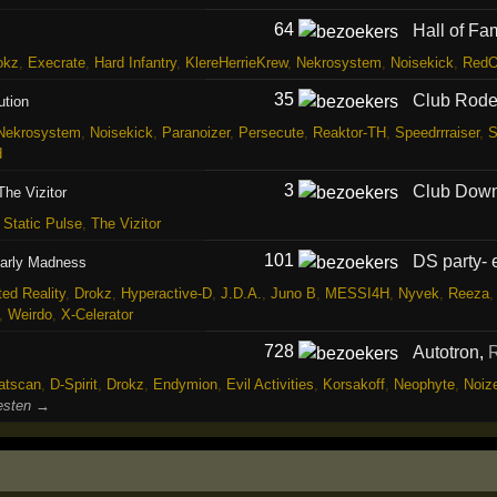
64
Hall of F
okz
,
Execrate
,
Hard Infantry
,
KlereHerrieKrew
,
Nekrosystem
,
Noisekick
,
RedO
35
Club Rod
ution
Nekrosystem
,
Noisekick
,
Paranoizer
,
Persecute
,
Reaktor-TH
,
Speedrrraiser
,
d
3
Club Down
The Vizitor
,
Static Pulse
,
The Vizitor
101
DS party- 
arly Madness
ted Reality
,
Drokz
,
Hyperactive-D
,
J.D.A.
,
Juno B
,
MESSI4H
,
Nyvek
,
Reeza
,
Weirdo
,
X-Celerator
728
Autotron
,
atscan
,
D-Spirit
,
Drokz
,
Endymion
,
Evil Activities
,
Korsakoff
,
Neophyte
,
Noiz
iesten →