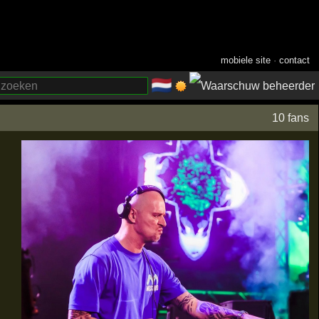
mobiele site
·
contact
🇳🇱
­
10 fans