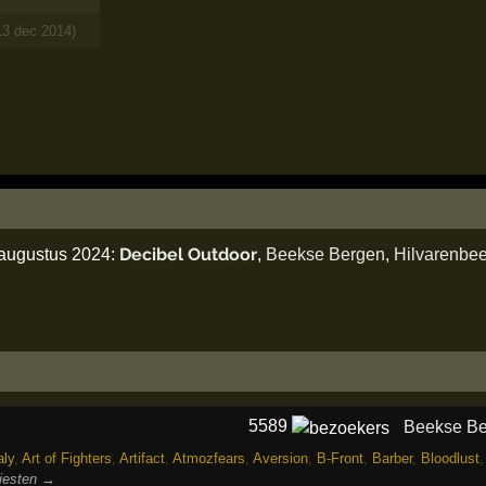
13 dec 2014)
Decibel Outdoor
 augustus 2024:
,
Beekse Bergen
,
Hilvarenbe
5589
Beekse B
ly
,
Art of Fighters
,
Artifact
,
Atmozfears
,
Aversion
,
B-Front
,
Barber
,
Bloodlust
tiesten →