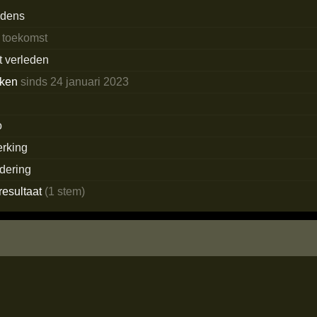
edens
e toekomst
t verleden
eken
sinds 24 januari 2023
o
rking
dering
resultaat
(1 stem)