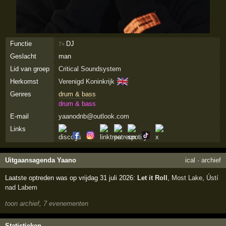
Functie
DJ
7×
Geslacht
man
Lid van groep
Critical Soundsystem
🇬🇧
Herkomst
Verenigd Koninkrijk
Genres
drum & bass
drum & bass
E-mail
yaanodnb@outlook.com
Links
Uitgaansagenda Yaano
ical
·
archief
Laatste optreden was op vrijdag 31 juli 2026:
Let it Roll
,
Most Lake
,
Ústí
nad Labem
toon archief, 7 evenementen
Statistieken