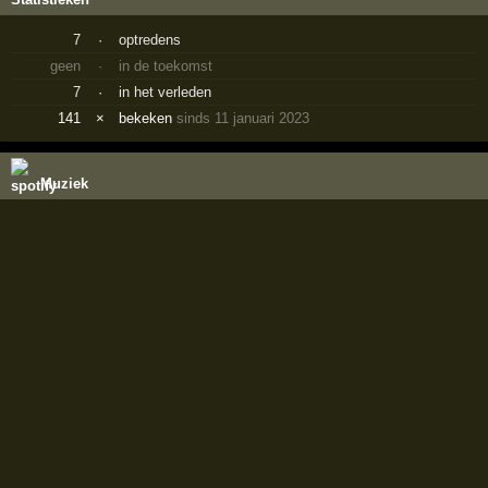
7
·
optredens
geen
·
in de toekomst
7
·
in het verleden
141
×
bekeken
sinds 11 januari 2023
Muziek